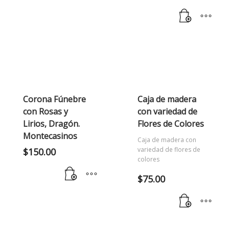
Corona Fúnebre
Caja de madera
con Rosas y
con variedad de
Lirios, Dragón.
Flores de Colores
Montecasinos
Caja de madera con
variedad de flores de
$
150.00
colores
$
75.00