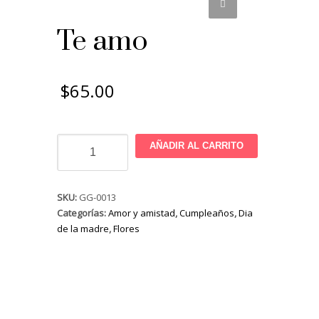
Te amo
$
65.00
Te
AÑADIR AL CARRITO
amo
cantidad
SKU:
GG-0013
Categorías:
Amor y amistad
,
Cumpleaños
,
Dia
de la madre
,
Flores